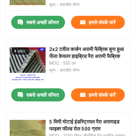
मूल्य：बातचीत योग्य
हमारे बारे में
सबसे अच्छी कीमत
हमसे संपर्क करें
फैक्टरी यात्रा
2x2 टवील कार्बन अरामी फैब्रिक बुना हुआ
गुणवत्ता नियंत्रण
पीला केवलर हाइब्रिड पैरा अरामी फैब्रिक
MOQ：500 एम
मूल्य：बातचीत योग्य
हमसे संपर्क करें
समाचार
सबसे अच्छी कीमत
हमसे संपर्क करें
एक बोली का अनुरोध
5 मिमी मोटाई इंडस्ट्रियल पैरा अरामाइड
फाइबर फील्ड रोल 500 ग्राम
कार्बन अरामी फैब्रिक
MOQ：1000 मीटर औद्योगिक पैरा-एरामिड फाइबर