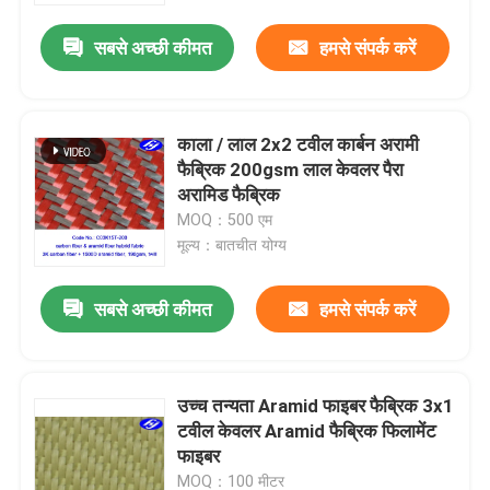
सबसे अच्छी कीमत
हमसे संपर्क करें
काला / लाल 2x2 टवील कार्बन अरामी
फैब्रिक 200gsm लाल केवलर पैरा
अरामिड फैब्रिक
MOQ：500 एम
मूल्य：बातचीत योग्य
सबसे अच्छी कीमत
हमसे संपर्क करें
होम
उच्च तन्यता Aramid फाइबर फैब्रिक 3x1
उत्पाद
टवील केवलर Aramid फैब्रिक फिलामेंट
फाइबर
वीडियो
MOQ：100 मीटर