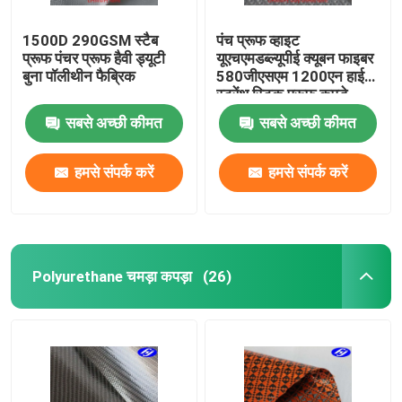
1500D 290GSM स्टैब
पंच प्रूफ व्हाइट
प्रूफ पंचर प्रूफ हैवी ड्यूटी
यूएचएमडब्ल्यूपीई क्यूबन फाइबर
बुना पॉलीथीन फैब्रिक
580जीएसएम 1200एन हाई
स्ट्रेंथ स्टिक प्रूफ कपड़े
सबसे अच्छी कीमत
सबसे अच्छी कीमत
हमसे संपर्क करें
हमसे संपर्क करें
Polyurethane चमड़ा कपड़ा
(26)