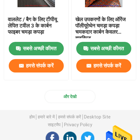
वाललेट / बैग के लिए टीपीयू
खेल उपकरणों के लिए ऑरेंज
लेपित टवील 3 के कार्बन
पॉलीयूरेथेन चमड़ा कपड़ा
फाइबर चमड़ा कपड़ा
चमकदार कार्बन केवलर
हाइब्रिड
सबसे अच्छी कीमत
सबसे अच्छी कीमत
हमसे संपर्क करें
हमसे संपर्क करें
और देखो
होम
हमारे बारे में
हमसे संपर्क करें
Desktop Site
साइटमैप
Privacy Policy