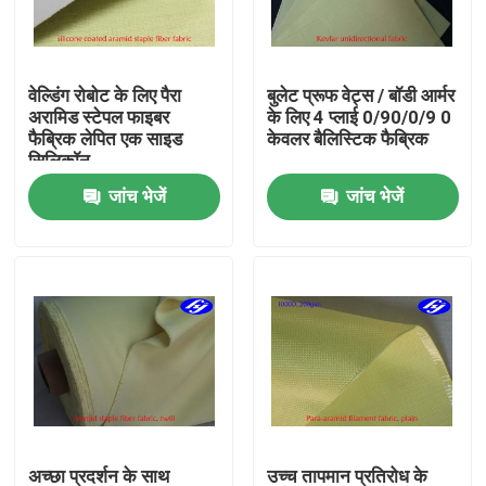
हमारे बारे में
वेल्डिंग रोबोट के लिए पैरा
बुलेट प्रूफ वेट्स / बॉडी आर्मर
अरामिड स्टेपल फाइबर
के लिए 4 प्लाई 0/90/0/9 0
फैक्टरी यात्रा
फैब्रिक लेपित एक साइड
केवलर बैलिस्टिक फैब्रिक
सिलिकॉन
जांच भेजें
जांच भेजें
गुणवत्ता नियंत्रण
हमसे संपर्क करें
समाचार
एक बोली का अनुरोध
कार्बन अरामी फैब्रिक
अच्छा प्रदर्शन के साथ
उच्च तापमान प्रतिरोध के