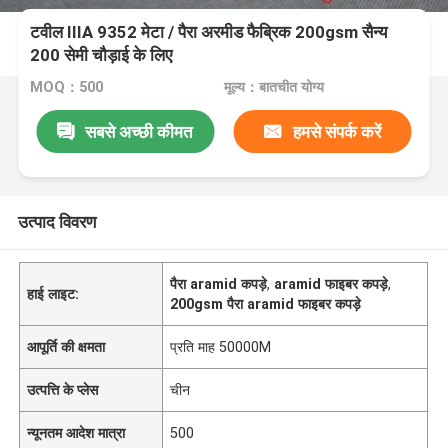
टवील IIIA 9352 मेटा / पैरा अरमीड फैब्रिक 200gsm सैन्य
200 सेमी चौड़ाई के लिए
MOQ：500
मूल्य：बातचीत योग्य
सबसे अच्छी कीमत
हमसे संपर्क करें
उत्पाद विवरण
पैरा aramid कपड़े
,
aramid फाइबर कपड़े
,
हाई लाइट:
200gsm पैरा aramid फाइबर कपड़े
आपूर्ति की क्षमता
प्रति माह 50000M
उत्पत्ति के प्लेस
चीन
न्यूनतम आदेश मात्रा
500