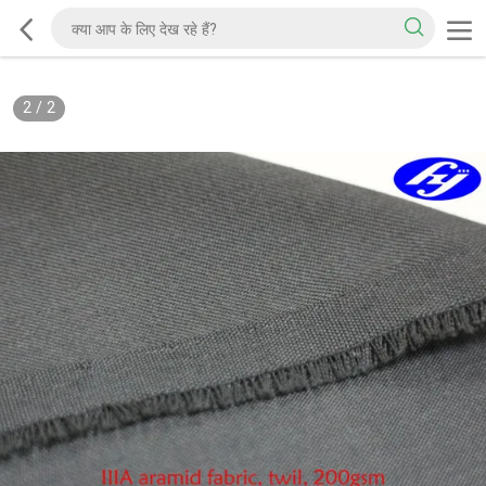
2
/
2