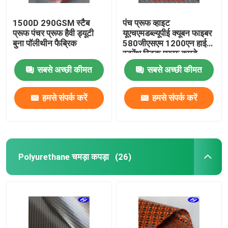
1500D 290GSM स्टैब
पंच प्रूफ व्हाइट
प्रूफ पंचर प्रूफ हैवी ड्यूटी
यूएचएमडब्ल्यूपीई क्यूबन फाइबर
बुना पॉलीथीन फैब्रिक
580जीएसएम 1200एन हाई
स्ट्रेंथ स्टिक प्रूफ कपड़े
सबसे अच्छी कीमत
सबसे अच्छी कीमत
हमसे संपर्क करें
हमसे संपर्क करें
Polyurethane चमड़ा कपड़ा
(26)