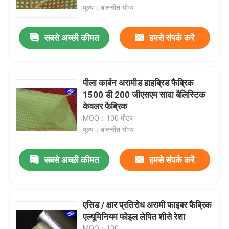
मूल्य：बातचीत योग्य
हमारे बारे में
सबसे अच्छी कीमत
हमसे संपर्क करें
फैक्टरी यात्रा
पीला कार्बन अरामीड हाइब्रिड फैब्रिक
गुणवत्ता नियंत्रण
1500 डी 200 जीएसएम सादा बैलिस्टिक
केवलर फैब्रिक
MOQ：100 मीटर
हमसे संपर्क करें
मूल्य：बातचीत योग्य
समाचार
सबसे अच्छी कीमत
हमसे संपर्क करें
एक बोली का अनुरोध
एसिड / क्षार प्रतिरोध अरामी फाइबर फैब्रिक
एल्यूमिनियम फोइल लेपित शीसे रेशा
कार्बन अरामी फैब्रिक
MOQ：100