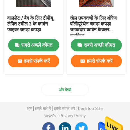
वाललेट / बैग के लिए टीपीयू
खेल उपकरणों के लिए ऑरेंज
लेपित टवील 3 के कार्बन
पॉलीयूरेथेन चमड़ा कपड़ा
फाइबर चमड़ा कपड़ा
चमकदार कार्बन केवलर
हाइब्रिड
सबसे अच्छी कीमत
सबसे अच्छी कीमत
हमसे संपर्क करें
हमसे संपर्क करें
और देखो
होम
हमारे बारे में
हमसे संपर्क करें
Desktop Site
साइटमैप
Privacy Policy