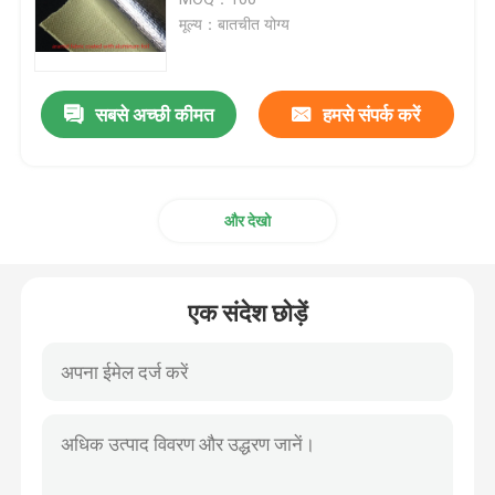
मूल्य：बातचीत योग्य
कार्बन फाइबर फैब्रिक
सबसे अच्छी कीमत
हमसे संपर्क करें
अराम फाइबर फैब्रिक
यूएचएमडब्ल्यूपीई फैब्रिक
और देखो
Polyurethane चमड़ा कपड़ा
एक संदेश छोड़ें
कट प्रतिरोधी कपड़ा
एंटी स्टेटिक फैब्रिक
कार्बन समग्र सामग्री