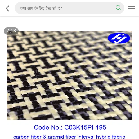
2
/
3