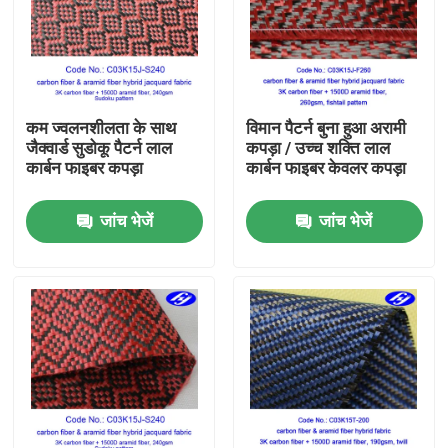
हमारे बारे में
फैक्टरी यात्रा
कम ज्वलनशीलता के साथ
विमान पैटर्न बुना हुआ अरामी
जैक्वार्ड सुडोकू पैटर्न लाल
कपड़ा / उच्च शक्ति लाल
कार्बन फाइबर कपड़ा
कार्बन फाइबर केवलर कपड़ा
गुणवत्ता नियंत्रण
जांच भेजें
जांच भेजें
हमसे संपर्क करें
समाचार
एक बोली का अनुरोध
कार्बन अरामी फैब्रिक