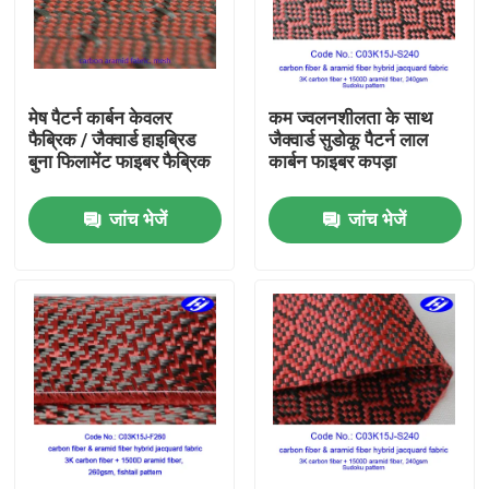
हमारे बारे में
मेष पैटर्न कार्बन केवलर
कम ज्वलनशीलता के साथ
फैक्टरी यात्रा
फैब्रिक / जैक्वार्ड हाइब्रिड
जैक्वार्ड सुडोकू पैटर्न लाल
बुना फिलामेंट फाइबर फैब्रिक
कार्बन फाइबर कपड़ा
गुणवत्ता नियंत्रण
जांच भेजें
जांच भेजें
हमसे संपर्क करें
समाचार
एक बोली का अनुरोध
कार्बन अरामी फैब्रिक