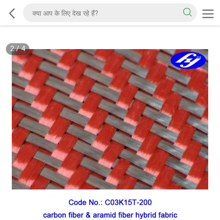
2
/
4