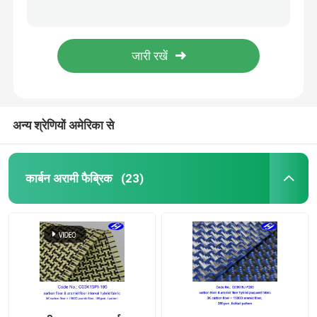
600N TPU लेपित UHMWPE पॉलीयूरेथेन लेदर फैब्रिक
सादा बुन टीपीयू लेपित ब्यूयेंसी एयरबैग UHMWPE फैब्रिक
कार्बन फाइबर फैब्रिक
एंटी फ्लेम PVDF ने मेम्ब्रेन वेनस UHMWPE क्लॉथ का इलाज किया
1.6 मीटर PVDF ने TPU कोटेड फेंडर UHMWPE फैब्रिक का इलाज किया
अराम फाइबर फैब्रिक
यूवी प्रतिरोधी मोटी 1.6 मिमी क्राफ्ट फेंडर UHMWPE फैब्रिक
अन्य श्रेणियों अमेरिका से
यूएचएमडब्ल्यूपीई फैब्रिक
Polyurethane चमड़ा कपड़ा
कार्बन अरामी फैब्रिक
(23)
कट प्रतिरोधी कपड़ा
एंटी स्टेटिक फैब्रिक
कार्बन समग्र सामग्री