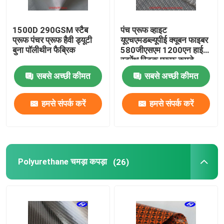
1500D 290GSM स्टैब
पंच प्रूफ व्हाइट
प्रूफ पंचर प्रूफ हैवी ड्यूटी
यूएचएमडब्ल्यूपीई क्यूबन फाइबर
बुना पॉलीथीन फैब्रिक
580जीएसएम 1200एन हाई
स्ट्रेंथ स्टिक प्रूफ कपड़े
सबसे अच्छी कीमत
सबसे अच्छी कीमत
हमसे संपर्क करें
हमसे संपर्क करें
Polyurethane चमड़ा कपड़ा
(26)