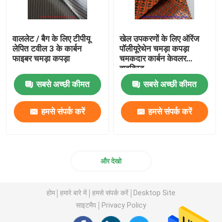
वाललेट / बैग के लिए टीपीयू
खेल उपकरणों के लिए ऑरेंज
लेपित टवील 3 के कार्बन
पॉलीयूरेथेन चमड़ा कपड़ा
फाइबर चमड़ा कपड़ा
चमकदार कार्बन केवलर
हाइब्रिड
सबसे अच्छी कीमत
सबसे अच्छी कीमत
हमसे संपर्क करें
हमसे संपर्क करें
और देखो
होम
हमारे बारे में
हमसे संपर्क करें
Desktop Site
साइटमैप
Privacy Policy