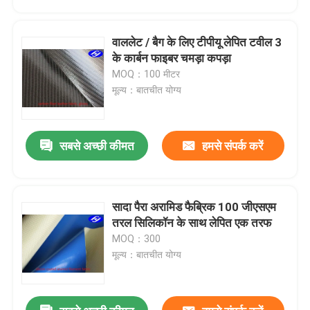
वाललेट / बैग के लिए टीपीयू लेपित टवील 3
के कार्बन फाइबर चमड़ा कपड़ा
MOQ：100 मीटर
मूल्य：बातचीत योग्य
सबसे अच्छी कीमत
हमसे संपर्क करें
सादा पैरा अरामिड फैब्रिक 100 जीएसएम
होम
तरल सिलिकॉन के साथ लेपित एक तरफ
MOQ：300
मूल्य：बातचीत योग्य
उत्पाद
वीडियो