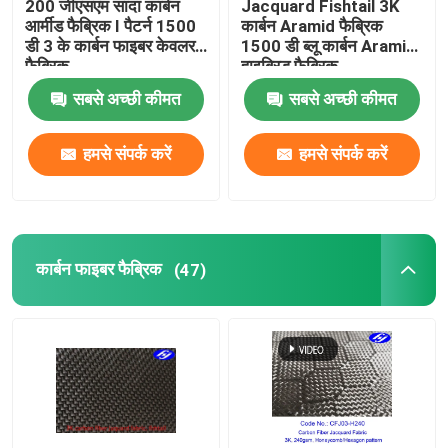
200 जीएसएम सादा कार्बन
Jacquard Fishtail 3K
आर्मीड फैब्रिक I पैटर्न 1500
कार्बन Aramid फैब्रिक
डी 3 के कार्बन फाइबर केवलर
1500 डी ब्लू कार्बन Aramid
समग्र कपड़े
फैब्रिक
हाइब्रिड फैब्रिक
सबसे अच्छी कीमत
सबसे अच्छी कीमत
औद्योगिक फील्ड रोल
हमसे संपर्क करें
हमसे संपर्क करें
अग्नि प्रतिरोधी परावर्तक कपड़े
कार्बन फाइबर फैब्रिक
(47)