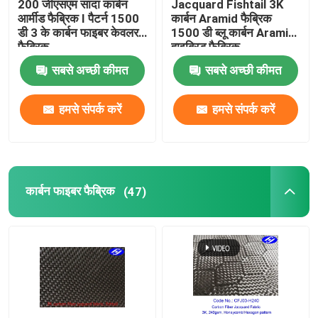
200 जीएसएम सादा कार्बन
Jacquard Fishtail 3K
आर्मीड फैब्रिक I पैटर्न 1500
कार्बन Aramid फैब्रिक
डी 3 के कार्बन फाइबर केवलर
1500 डी ब्लू कार्बन Aramid
समग्र कपड़े
फैब्रिक
हाइब्रिड फैब्रिक
सबसे अच्छी कीमत
सबसे अच्छी कीमत
औद्योगिक फील्ड रोल
हमसे संपर्क करें
हमसे संपर्क करें
अग्नि प्रतिरोधी परावर्तक कपड़े
कार्बन फाइबर फैब्रिक
(47)