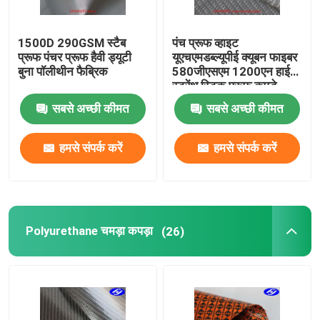
1500D 290GSM स्टैब
पंच प्रूफ व्हाइट
प्रूफ पंचर प्रूफ हैवी ड्यूटी
यूएचएमडब्ल्यूपीई क्यूबन फाइबर
बुना पॉलीथीन फैब्रिक
580जीएसएम 1200एन हाई
स्ट्रेंथ स्टिक प्रूफ कपड़े
सबसे अच्छी कीमत
सबसे अच्छी कीमत
हमसे संपर्क करें
हमसे संपर्क करें
Polyurethane चमड़ा कपड़ा
(26)