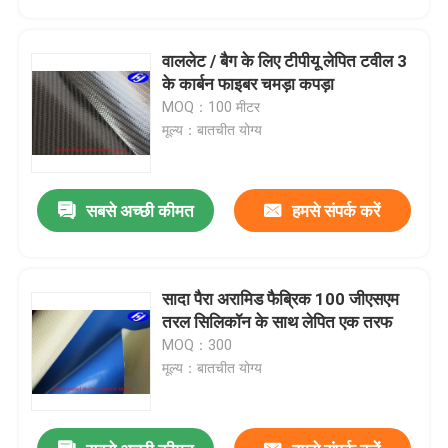
वाललेट / बैग के लिए टीपीयू लेपित टवील 3
के कार्बन फाइबर चमड़ा कपड़ा
MOQ：100 मीटर
मूल्य：बातचीत योग्य
सबसे अच्छी कीमत
हमसे संपर्क करें
सादा पैरा अरामिड फैब्रिक 100 जीएसएम
होम
तरल सिलिकॉन के साथ लेपित एक तरफ
MOQ：300
मूल्य：बातचीत योग्य
उत्पाद
वीडियो