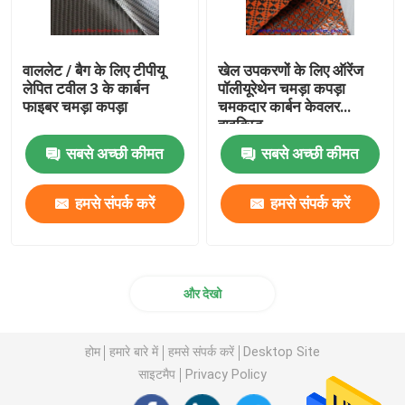
वाललेट / बैग के लिए टीपीयू
खेल उपकरणों के लिए ऑरेंज
लेपित टवील 3 के कार्बन
पॉलीयूरेथेन चमड़ा कपड़ा
फाइबर चमड़ा कपड़ा
चमकदार कार्बन केवलर
हाइब्रिड
सबसे अच्छी कीमत
सबसे अच्छी कीमत
हमसे संपर्क करें
हमसे संपर्क करें
और देखो
होम
हमारे बारे में
हमसे संपर्क करें
Desktop Site
साइटमैप
Privacy Policy