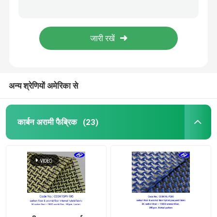
600N TPU लेपित UHMWPE पॉलीयूरेथेन लेदर फैब्रिक
सादा बुन टीपीयू लेपित ब्यूयेंसी एयरबैग UHMWPE फैब्रिक
कार्बन फाइबर फैब्रिक
एंटी फ्लेम PVDF ने मेम्ब्रेन वेनस UHMWPE क्लॉथ का इलाज किया
1.6 मीटर PVDF ने TPU कोटेड फेंडर UHMWPE फैब्रिक का इलाज किया
अराम फाइबर फैब्रिक
यूवी प्रतिरोधी मोटी 1.6 मिमी क्राफ्ट फेंडर UHMWPE फैब्रिक
अन्य श्रेणियों अमेरिका से
यूएचएमडब्ल्यूपीई फैब्रिक
Polyurethane चमड़ा कपड़ा
कार्बन अरामी फैब्रिक
(23)
कट प्रतिरोधी कपड़ा
एंटी स्टेटिक फैब्रिक
कार्बन समग्र सामग्री