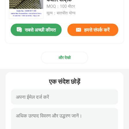
MOQ：100 मीटर
मूल्य：बातचीत योग्य
कार्बन फाइबर फैब्रिक
सबसे अच्छी कीमत
हमसे संपर्क करें
अराम फाइबर फैब्रिक
यूएचएमडब्ल्यूपीई फैब्रिक
और देखो
Polyurethane चमड़ा कपड़ा
एक संदेश छोड़ें
कट प्रतिरोधी कपड़ा
एंटी स्टेटिक फैब्रिक
कार्बन समग्र सामग्री