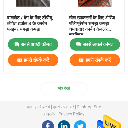
वाललेट / बैग के लिए टीपीयू
खेल उपकरणों के लिए ऑरेंज
लेपित टवील 3 के कार्बन
पॉलीयूरेथेन चमड़ा कपड़ा
फाइबर चमड़ा कपड़ा
चमकदार कार्बन केवलर
हाइब्रिड
सबसे अच्छी कीमत
सबसे अच्छी कीमत
हमसे संपर्क करें
हमसे संपर्क करें
और देखो
होम
हमारे बारे में
हमसे संपर्क करें
Desktop Site
साइटमैप
Privacy Policy