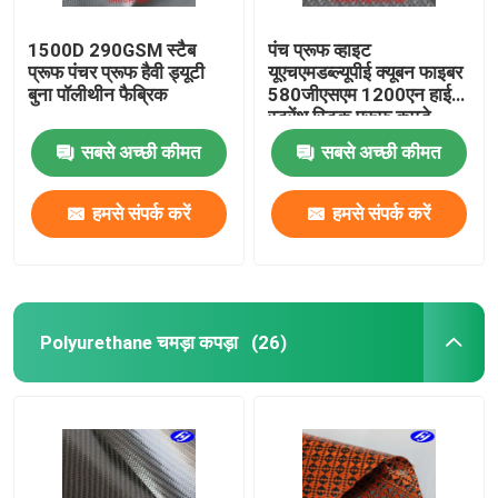
1500D 290GSM स्टैब
पंच प्रूफ व्हाइट
प्रूफ पंचर प्रूफ हैवी ड्यूटी
यूएचएमडब्ल्यूपीई क्यूबन फाइबर
बुना पॉलीथीन फैब्रिक
580जीएसएम 1200एन हाई
स्ट्रेंथ स्टिक प्रूफ कपड़े
सबसे अच्छी कीमत
सबसे अच्छी कीमत
हमसे संपर्क करें
हमसे संपर्क करें
Polyurethane चमड़ा कपड़ा
(26)