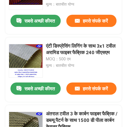
मूल्य：बातचीत योग्य
हमारे बारे में
सबसे अच्छी कीमत
हमसे संपर्क करें
फैक्टरी यात्रा
एंटी डिस्प्रेसिंग लिनिंग के साथ 3x1 टवील
गुणवत्ता नियंत्रण
अरामिड फाइबर फैब्रिक 240 जीएसएम
MOQ：500 एम
मूल्य：बातचीत योग्य
हमसे संपर्क करें
समाचार
सबसे अच्छी कीमत
हमसे संपर्क करें
एक बोली का अनुरोध
अंतराल टवील 3 के कार्बन फाइबर फैब्रिक /
डब्ल्यू पैटर्न के साथ 1500 डी पीला कार्बन
कार्बन अरामी फैब्रिक
केवलर फैब्रिक