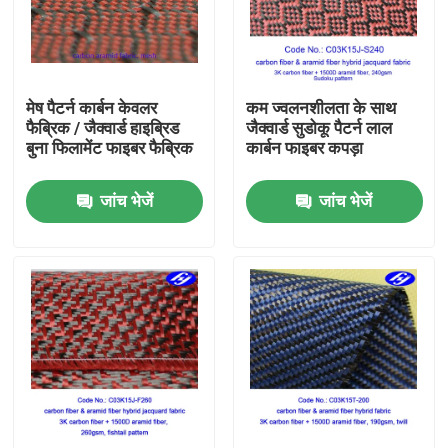
हमारे बारे में
मेष पैटर्न कार्बन केवलर
कम ज्वलनशीलता के साथ
फैक्टरी यात्रा
फैब्रिक / जैक्वार्ड हाइब्रिड
जैक्वार्ड सुडोकू पैटर्न लाल
बुना फिलामेंट फाइबर फैब्रिक
कार्बन फाइबर कपड़ा
गुणवत्ता नियंत्रण
जांच भेजें
जांच भेजें
हमसे संपर्क करें
समाचार
एक बोली का अनुरोध
कार्बन अरामी फैब्रिक