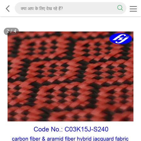
2
/
4