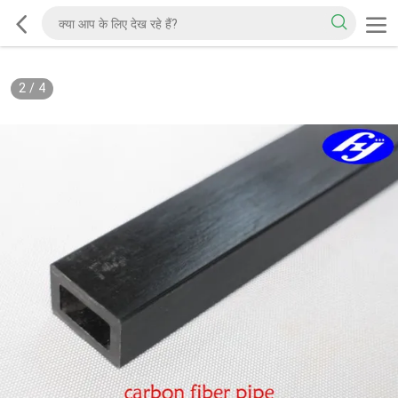
2
/
4