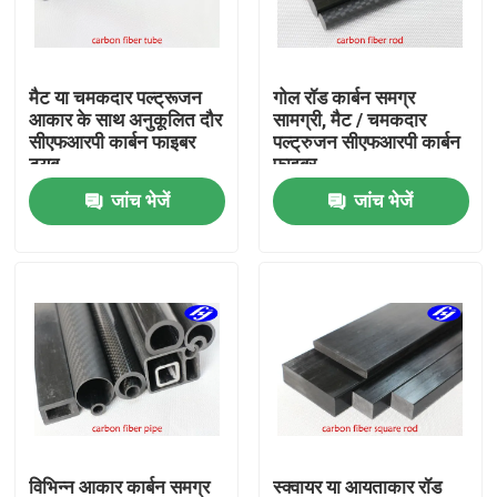
हमारे बारे में
मैट या चमकदार पल्ट्रूजन
गोल रॉड कार्बन समग्र
आकार के साथ अनुकूलित दौर
सामग्री, मैट / चमकदार
फैक्टरी यात्रा
सीएफआरपी कार्बन फाइबर
पल्ट्रुजन सीएफआरपी कार्बन
ट्यूब
फाइबर
जांच भेजें
जांच भेजें
गुणवत्ता नियंत्रण
हमसे संपर्क करें
समाचार
एक बोली का अनुरोध
कार्बन अरामी फैब्रिक
विभिन्न आकार कार्बन समग्र
स्क्वायर या आयताकार रॉड