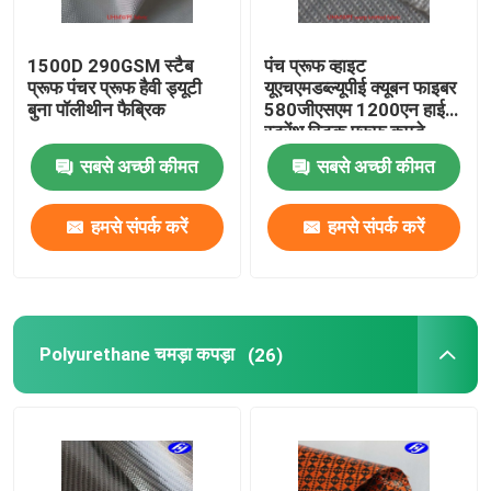
1500D 290GSM स्टैब
पंच प्रूफ व्हाइट
प्रूफ पंचर प्रूफ हैवी ड्यूटी
यूएचएमडब्ल्यूपीई क्यूबन फाइबर
बुना पॉलीथीन फैब्रिक
580जीएसएम 1200एन हाई
स्ट्रेंथ स्टिक प्रूफ कपड़े
सबसे अच्छी कीमत
सबसे अच्छी कीमत
हमसे संपर्क करें
हमसे संपर्क करें
Polyurethane चमड़ा कपड़ा
(26)