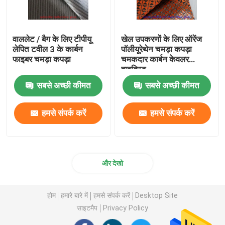
वाललेट / बैग के लिए टीपीयू
खेल उपकरणों के लिए ऑरेंज
लेपित टवील 3 के कार्बन
पॉलीयूरेथेन चमड़ा कपड़ा
फाइबर चमड़ा कपड़ा
चमकदार कार्बन केवलर
हाइब्रिड
सबसे अच्छी कीमत
सबसे अच्छी कीमत
हमसे संपर्क करें
हमसे संपर्क करें
और देखो
होम
हमारे बारे में
हमसे संपर्क करें
Desktop Site
साइटमैप
Privacy Policy