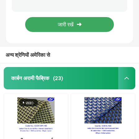
600N TPU लेपित UHMWPE पॉलीयूरेथेन लेदर फैब्रिक
सादा बुन टीपीयू लेपित ब्यूयेंसी एयरबैग UHMWPE फैब्रिक
कार्बन फाइबर फैब्रिक
एंटी फ्लेम PVDF ने मेम्ब्रेन वेनस UHMWPE क्लॉथ का इलाज किया
1.6 मीटर PVDF ने TPU कोटेड फेंडर UHMWPE फैब्रिक का इलाज किया
अराम फाइबर फैब्रिक
यूवी प्रतिरोधी मोटी 1.6 मिमी क्राफ्ट फेंडर UHMWPE फैब्रिक
अन्य श्रेणियों अमेरिका से
यूएचएमडब्ल्यूपीई फैब्रिक
Polyurethane चमड़ा कपड़ा
कार्बन अरामी फैब्रिक
(23)
कट प्रतिरोधी कपड़ा
एंटी स्टेटिक फैब्रिक
कार्बन समग्र सामग्री