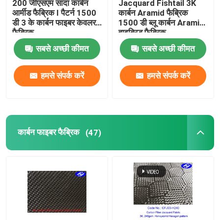
200 जीएसएम सादा कार्बन
Jacquard Fishtail 3K
आर्मीड फैब्रिक I पैटर्न 1500
कार्बन Aramid फैब्रिक
डी 3 के कार्बन फाइबर केवलर
1500 डी ब्लू कार्बन Aramid
समग्र कपड़े
फैब्रिक
हाइब्रिड फैब्रिक
सबसे अच्छी कीमत
सबसे अच्छी कीमत
औद्योगिक फील्ड रोल
हमसे संपर्क करें
हमसे संपर्क करें
कार्बन फाइबर फैब्रिक
(47)