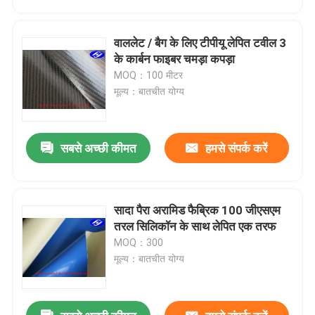
वाललेट / बैग के लिए टीपीयू लेपित टवील 3
के कार्बन फाइबर चमड़ा कपड़ा
MOQ：100 मीटर
मूल्य：बातचीत योग्य
सबसे अच्छी कीमत
हमसे संपर्क करें
सादा पैरा अरामिड फैब्रिक 100 जीएसएम
होम
तरल सिलिकॉन के साथ लेपित एक तरफ
MOQ：300
मूल्य：बातचीत योग्य
उत्पाद
वीडियो