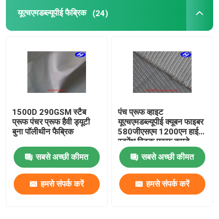
यूएचएमडब्ल्यूपीई फैब्रिक
(24)
कार्बन फाइबर फैब्रिक
अराम फाइबर फैब्रिक
यूएचएमडब्ल्यूपीई फैब्रिक
1500D 290GSM स्टैब
पंच प्रूफ व्हाइट
Polyurethane चमड़ा कपड़ा
प्रूफ पंचर प्रूफ हैवी ड्यूटी
यूएचएमडब्ल्यूपीई क्यूबन फाइबर
बुना पॉलीथीन फैब्रिक
580जीएसएम 1200एन हाई
स्ट्रेंथ स्टिक प्रूफ कपड़े
कट प्रतिरोधी कपड़ा
सबसे अच्छी कीमत
सबसे अच्छी कीमत
एंटी स्टेटिक फैब्रिक
हमसे संपर्क करें
हमसे संपर्क करें
कार्बन समग्र सामग्री