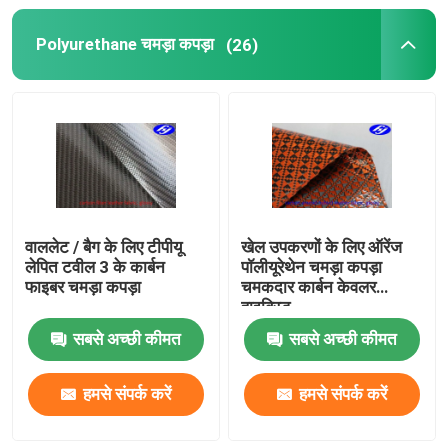
Polyurethane चमड़ा कपड़ा
(26)
समग्र कपड़े
औद्योगिक फील्ड रोल
अग्नि प्रतिरोधी परावर्तक कपड़े
वाललेट / बैग के लिए टीपीयू
खेल उपकरणों के लिए ऑरेंज
लेपित टवील 3 के कार्बन
पॉलीयूरेथेन चमड़ा कपड़ा
फाइबर चमड़ा कपड़ा
चमकदार कार्बन केवलर
हाइब्रिड
सबसे अच्छी कीमत
सबसे अच्छी कीमत
हमसे संपर्क करें
हमसे संपर्क करें