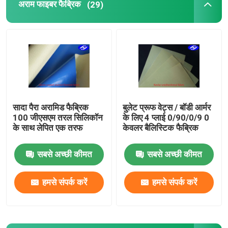
अराम फाइबर फैब्रिक
(29)
हमारे बारे में
फैक्टरी यात्रा
गुणवत्ता नियंत्रण
सादा पैरा अरामिड फैब्रिक
बुलेट प्रूफ वेट्स / बॉडी आर्मर
100 जीएसएम तरल सिलिकॉन
के लिए 4 प्लाई 0/90/0/9 0
हमसे संपर्क करें
के साथ लेपित एक तरफ
केवलर बैलिस्टिक फैब्रिक
सबसे अच्छी कीमत
सबसे अच्छी कीमत
समाचार
हमसे संपर्क करें
हमसे संपर्क करें
एक बोली का अनुरोध
कार्बन अरामी फैब्रिक