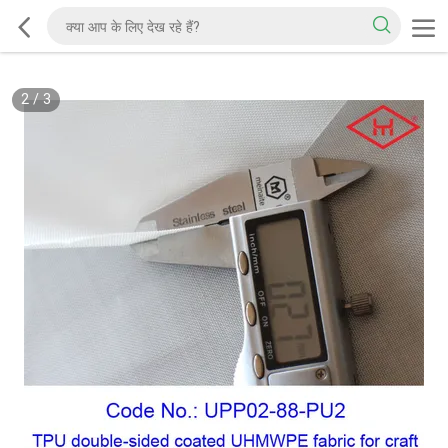
2
/
3