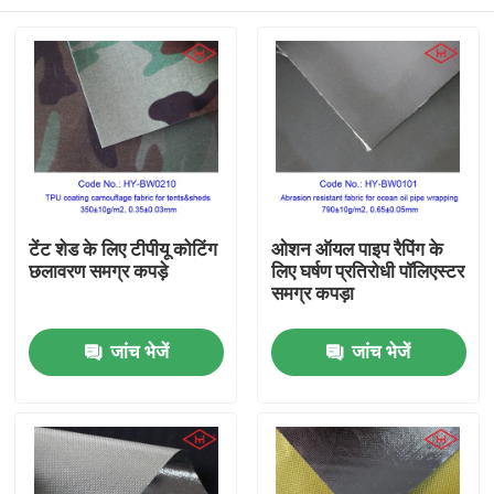
टेंट शेड के लिए टीपीयू कोटिंग
ओशन ऑयल पाइप रैपिंग के
छलावरण समग्र कपड़े
लिए घर्षण प्रतिरोधी पॉलिएस्टर
समग्र कपड़ा
होम
जांच भेजें
जांच भेजें
उत्पाद
वीडियो