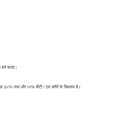
हमें बताएं।
िए, यह ३०% जमा और t०% बीटी / एल कॉपी के खिलाफ है।