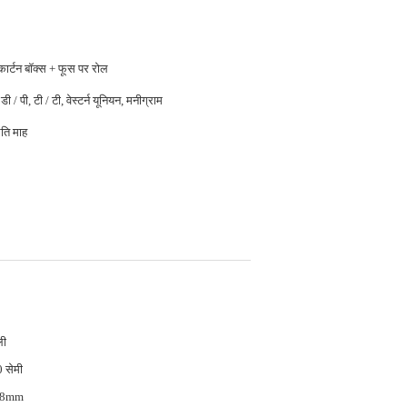
 कार्टन बॉक्स + फूस पर रोल
डी / पी, टी / टी, वेस्टर्न यूनियन, मनीग्राम
ति माह
ली
 सेमी
18mm