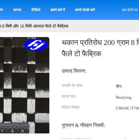
ोम
उत्पाद
वीडियो
हमारे बारे में
हमसे संपर्क करें
एक बोली का
 8 मिमी और 16 मिमी अंतराल फैले टो फैब्रिक
थकान प्रतिरोध 200 ग्राम 8 
फैले टो फैब्रिक
उत्पाद विवरण:
उत्पत्ति के प्लेस:
चीन
ब्रांड नाम:
Huaiying
मॉडल संख्या:
CS816C-T70
भुगतान & नौवहन नियमों: