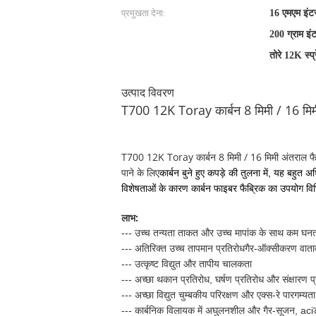
प्रमुखता देना:
16 एमएम इंटर
200 ग्राम इंट
तोरे 12K स्प्
उत्पाद विवरण
T700 12K Toray कार्बन 8 मिमी / 16 मिम
T700 12K Toray कार्बन 8 मिमी / 16 मिमी अंतराल फ
पाने के लिए
कार्बन बुने हुए कपड़े की तुलना में, यह बहुत
विशेषताओं के कारण कार्बन फाइबर फैब्रिक का उपयोग विभिन
लाभ:
--- उच्च तन्यता ताकत और उच्च मापांक के साथ कम घनत
गैर-ऑक्सीकरण वात
--- अतिरिक्त उच्च तापमान प्रतिरोध
--- उत्कृष्ट विद्युत और तापीय चालकता
--- अच्छा थकान प्रतिरोध, घर्षण प्रतिरोध और संक्षारण प
--- अच्छा विद्युत चुम्बकीय परिरक्षण और एक्स-रे पारगम्यता
--- कार्बनिक विलायक में अघुलनशील और गैर-सूजन, aci