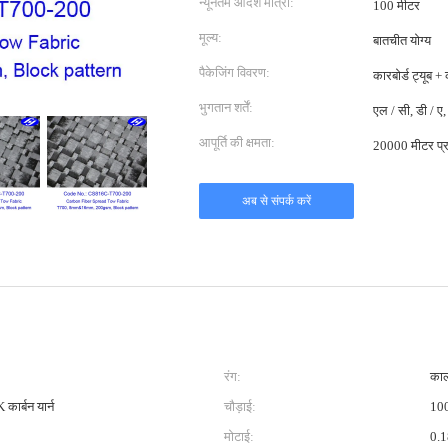
न्यूनतम आदेश मात्रा:
100 मीटर
मूल्य:
बातचीत योग्य
पैकेजिंग विवरण:
कारबोर्ड ट्यूब +
भुगतान शर्तें:
एल / सी, डी / ए, 
आपूर्ति की क्षमता:
20000 मीटर प्र
अब से संपर्क करें
रंग:
का
कार्बन यार्न
चौड़ाई:
100
मोटाई:
0.