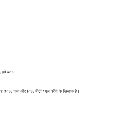
हमें बताएं।
िए, यह ३०% जमा और t०% बीटी / एल कॉपी के खिलाफ है।