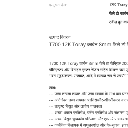
प्रमुखता देना:
12K Toray क
फैले टो कार्
टवील बुन कार
उत्पाद विवरण
T700 12K Toray कार्बन 8mm फैले टो फ
T700 12K Toray कार्बन 8mm फैले टो फैब्रिक 200
पॉलिएस्टर और विनाइल एस्टर रेजिन सहित विभिन्न राल प्रणा
भवन सुदृढीकरण, सजावट, आदि में व्यापक रूप से उपयोग 
लाभ:
--- उच्च तन्यता ताकत और उच्च मापांक के साथ कम घनत
गैर-ऑक्सीकरण वात
--- अतिरिक्त उच्च तापमान प्रतिरोध
--- उत्कृष्ट विद्युत और तापीय चालकता
--- अच्छा थकान प्रतिरोध, घर्षण प्रतिरोध और संक्षारण प
--- अच्छा विद्युत चुम्बकीय परिरक्षण और एक्स-रे पारगम्यता
--- कार्बनिक विलायक में अघुलनशील और गैर-सूजन, इक्क