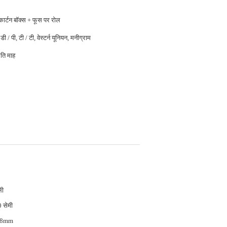
 कार्टन बॉक्स + फूस पर रोल
डी / पी, टी / टी, वेस्टर्न यूनियन, मनीग्राम
ति माह
ली
 सेमी
18mm