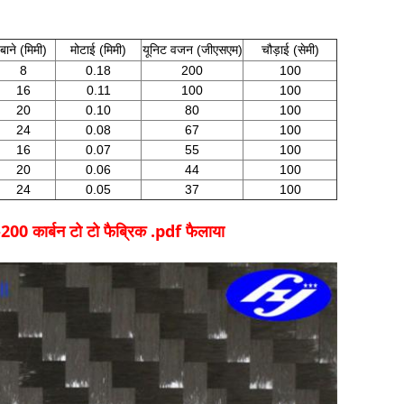
बाने (मिमी)
मोटाई (मिमी)
यूनिट वजन (जीएसएम)
चौड़ाई (सेमी)
8
0.18
200
100
16
0.11
100
100
20
0.10
80
100
24
0.08
67
100
16
0.07
55
100
20
0.06
44
100
24
0.05
37
100
0 कार्बन टो टो फैब्रिक .pdf फैलाया