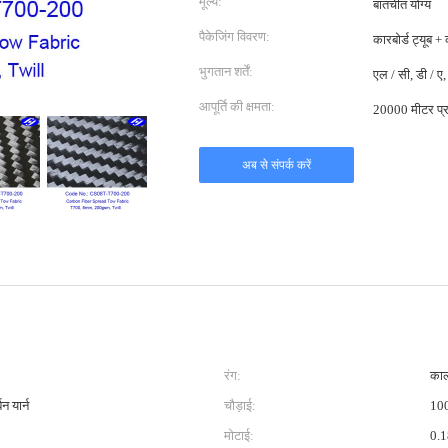
मूल्य:
बातचीत योग्य
पैकेजिंग विवरण:
कारबोर्ड ट्यूब +
भुगतान शर्तें:
एल / सी, डी / ए, 
आपूर्ति की क्षमता:
20000 मीटर प्र
अब से संपर्क करें
रंग:
का
न यार्न
चौड़ाई:
100
मोटाई:
0.