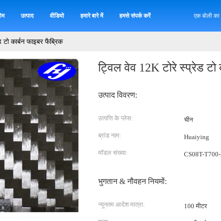
ोम
उत्पाद
वीडियो
हमारे बारे में
हमसे संपर्क करें
एक बोली का
ेड टो कार्बन फाइबर फैब्रिक
ट्विल वेव 12K टोरे स्प्रेड टो
उत्पाद विवरण:
उत्पत्ति के प्लेस:
चीन
ब्रांड नाम:
Huaiying
मॉडल संख्या:
CS08T-T700-
भुगतान & नौवहन नियमों:
न्यूनतम आदेश मात्रा:
100 मीटर