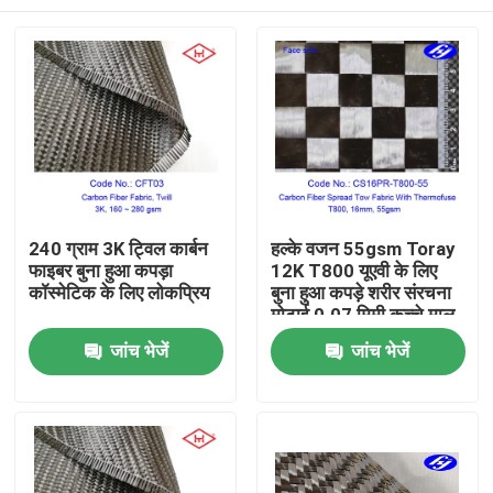
240 ग्राम 3K ट्विल कार्बन
हल्के वजन 55gsm Toray
फाइबर बुना हुआ कपड़ा
12K T800 यूएवी के लिए
कॉस्मेटिक के लिए लोकप्रिय
बुना हुआ कपड़े शरीर संरचना
मोटाई 0.07 मिमी कच्चे माल
कार्बन यार्न
होम
जांच भेजें
जांच भेजें
उत्पाद
वीडियो