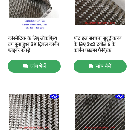
हमारे बारे में
फैक्टरी यात्रा
कॉस्मेटिक के लिए लोकप्रिय
यॉट हल संरचना सुदृढ़ीकरण
तंग बुना हुआ 3K ट्विल कार्बन
के लिए 2x2 टवील 6 के
फाइबर कपड़े
कार्बन फाइबर फैब्रिक
गुणवत्ता नियंत्रण
जांच भेजें
जांच भेजें
हमसे संपर्क करें
समाचार
एक बोली का अनुरोध
कार्बन अरामी फैब्रिक