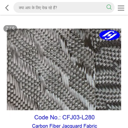
2
/
6