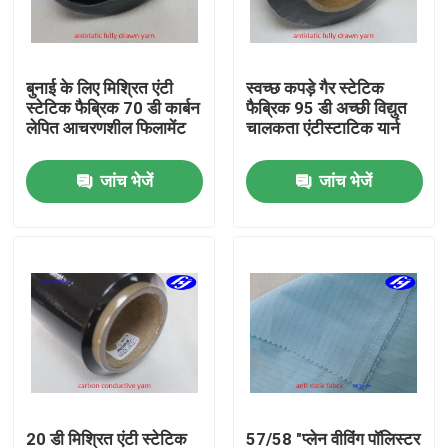
हमारे बारे में
बुनाई के लिए मिश्रित एंटी
स्वच्छ कपड़े गैर स्टेटिक
स्टेटिक फैब्रिक 70 डी कार्बन
फैब्रिक 95 डी अच्छी विद्युत
फैक्टरी यात्रा
लेपित आचरणशील फिलामेंट
चालकता एंटीस्टाटिक यार्न
जांच भेजें
जांच भेजें
गुणवत्ता नियंत्रण
हमसे संपर्क करें
समाचार
एक बोली का अनुरोध
कार्बन अरामी फैब्रिक
20 डी मिश्रित एंटी स्टेटिक
57/58 "प्लेन वीविंग पॉलिस्टर