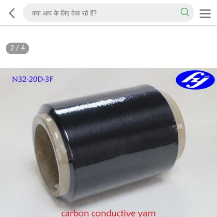
2
/
4