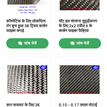
हमारे बारे में
कॉस्मेटिक के लिए लोकप्रिय
यॉट हल संरचना सुदृढ़ीकरण
तंग बुना हुआ 3K ट्विल कार्बन
के लिए 2x2 टवील 6 के
फैक्टरी यात्रा
फाइबर कपड़े
कार्बन फाइबर फैब्रिक
जांच भेजें
जांच भेजें
गुणवत्ता नियंत्रण
हमसे संपर्क करें
समाचार
एक बोली का अनुरोध
कार्बन अरामी फैब्रिक
कार सजावट के लिए 3K
0.15 - 0.17 एमएम मोटाई