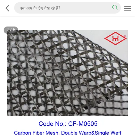
2
/
5