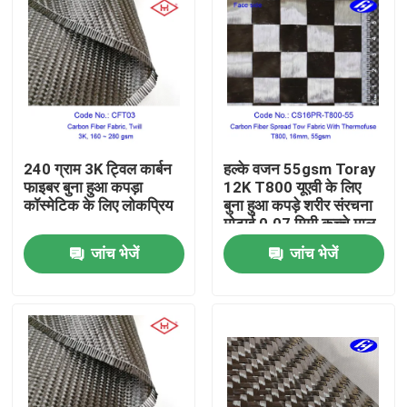
240 ग्राम 3K ट्विल कार्बन
हल्के वजन 55gsm Toray
फाइबर बुना हुआ कपड़ा
12K T800 यूएवी के लिए
कॉस्मेटिक के लिए लोकप्रिय
बुना हुआ कपड़े शरीर संरचना
मोटाई 0.07 मिमी कच्चे माल
कार्बन यार्न
जांच भेजें
जांच भेजें
होम
उत्पाद
वीडियो