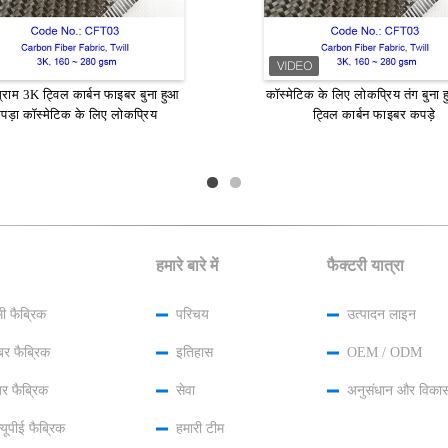
्राम 3K ट्विल कार्बन फाइबर बुना हुआ
5 - 0.17 एमएम मोटाई के साथ 1K
कॉस्मेटिक के लिए लोकप्रिय तंग बुना
सजावट के लिए सादा बुना 3 के कार्ब
ay कार्बन फाइबर बुना कपड़ा टवील
पड़ा कॉस्मेटिक के लिए लोकप्रिय
फैब्रिक / काले केवलर कार्बन फा
ट्विल कार्बन फाइबर कपड़े
हमारे बारे में
फैक्टरी यात्रा
मी फैब्रिक
परिचय
उत्पादन लाइन
बर फैब्रिक
इतिहास
OEM / ODM
र फैब्रिक
सेवा
अनुसंधान और विका
यूपीई फैब्रिक
हमारी टीम