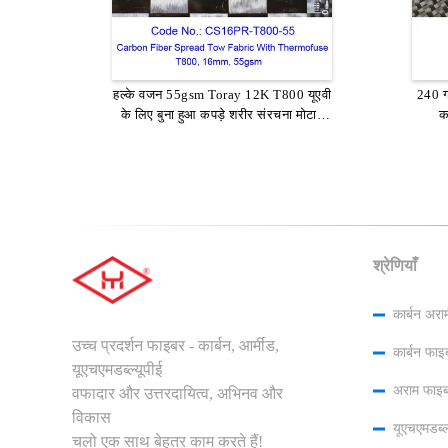
हल्के वजन 55gsm Toray 12K T800 यूएवी
कार सजावट के लिए 3K कार्बन फाइबर बुना
240 ग
0.1
के लिए बुना हुआ कपड़े शरीर संरचना मोटाई
कपड़ा / सादा कार्बन फाइबर टवील करें
Tor
क
0.07 मिमी कच्चे माल कार्बन यार्न
श्रेणियाँ
कार्बन अरा
उच्च प्रदर्शन फाइबर - कार्बन, आर्मीड,
कार्बन फाइ
यूएचएमडब्ल्यूपीई
अराम फाइब
वफादार और उत्तरदायित्व, अभिनव और
विकास
यूएचएमडब्ल्
चलो एक साथ बेहतर काम करते हैं!