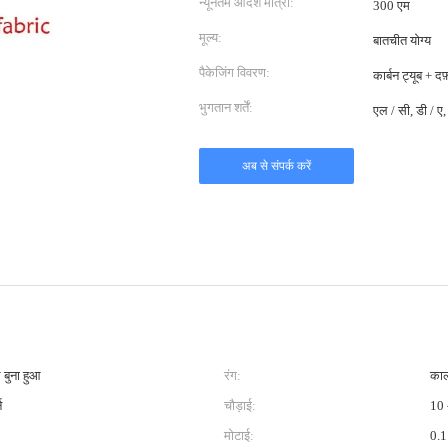
न्यूनतम आदेश मात्रा:
300 एम
मूल्य:
बातचीत योग्य
पैकेजिंग विवरण:
कार्बन ट्यूब + द
भुगतान शर्तें:
एल / सी, डी / ए, 
अब से संपर्क करें
 बुना हुआ
रंग:
का
न
चौड़ाई:
10 
मोटाई:
0.1