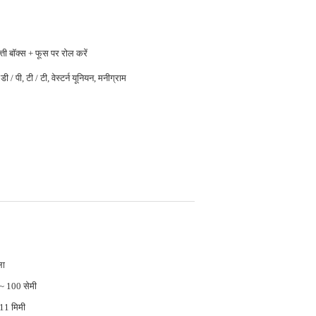
फ़्ती बॉक्स + फूस पर रोल करें
डी / पी, टी / टी, वेस्टर्न यूनियन, मनीग्राम
ला
~ 100 सेमी
11 मिमी