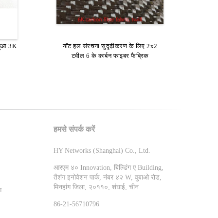
 हुआ 3K
न फाइबर
सादा बुना 1 के कार्बन फाइबर 0.14 - 0.17
यॉट हल संरचना सुदृढ़ीकरण के लिए 2x2
इबर
एमएम कार्बन फाइबर केवलर फैब्रिक
टवील 6 के कार्बन फाइबर फैब्रिक
हमसे संपर्क करें
HY Networks (Shanghai) Co., Ltd.
आरएम ४० Innovation, बिल्डिंग ए Building,
तैशंग इनोवेशन पार्क, नंबर ४२ W, वुबाओ रोड,
मिनहांग जिला, २०११०, शंघाई, चीन
स
86-21-56710796