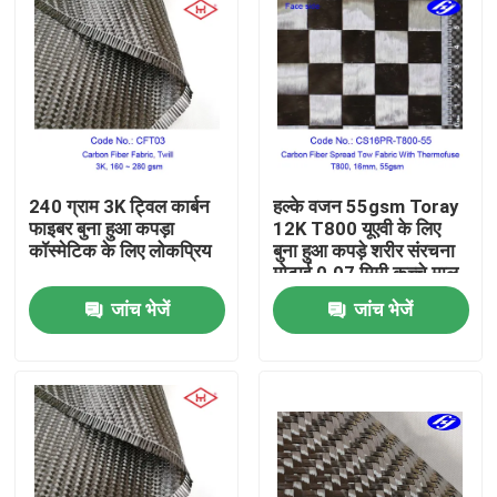
240 ग्राम 3K ट्विल कार्बन
हल्के वजन 55gsm Toray
फाइबर बुना हुआ कपड़ा
12K T800 यूएवी के लिए
कॉस्मेटिक के लिए लोकप्रिय
बुना हुआ कपड़े शरीर संरचना
मोटाई 0.07 मिमी कच्चे माल
कार्बन यार्न
जांच भेजें
जांच भेजें
होम
उत्पाद
वीडियो