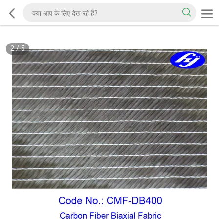
2
/
5