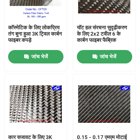
हमारे बारे में
कॉस्मेटिक के लिए लोकप्रिय
यॉट हल संरचना सुदृढ़ीकरण
तंग बुना हुआ 3K ट्विल कार्बन
के लिए 2x2 टवील 6 के
फैक्टरी यात्रा
फाइबर कपड़े
कार्बन फाइबर फैब्रिक
जांच भेजें
जांच भेजें
गुणवत्ता नियंत्रण
हमसे संपर्क करें
समाचार
एक बोली का अनुरोध
कार्बन अरामी फैब्रिक
कार सजावट के लिए 3K
0.15 - 0.17 एमएम मोटाई