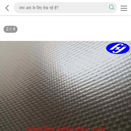
2
/
4