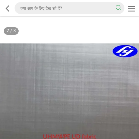
2
/
3