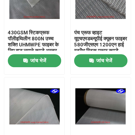
हमारे बारे में
430GSM स्टिकप्रूफ
पंच प्रूफ व्हाइट
फैक्टरी यात्रा
पॉलीइथिलीन 800N उच्च
यूएचएमडब्ल्यूपीई क्यूबन फाइबर
शक्ति UHMWPE फाइबर के
580जीएसएम 1200एन हाई
लिए बाड़ लगाने कपड़े अस्तर
स्ट्रेंथ स्टिक प्रूफ कपड़े
गुणवत्ता नियंत्रण
जांच भेजें
जांच भेजें
हमसे संपर्क करें
समाचार
एक बोली का अनुरोध
कार्बन अरामी फैब्रिक