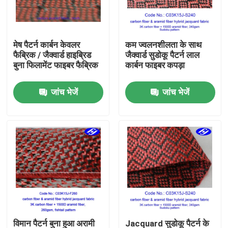
हमारे बारे में
मेष पैटर्न कार्बन केवलर
कम ज्वलनशीलता के साथ
फैब्रिक / जैक्वार्ड हाइब्रिड
जैक्वार्ड सुडोकू पैटर्न लाल
फैक्टरी यात्रा
बुना फिलामेंट फाइबर फैब्रिक
कार्बन फाइबर कपड़ा
जांच भेजें
जांच भेजें
गुणवत्ता नियंत्रण
हमसे संपर्क करें
समाचार
एक बोली का अनुरोध
कार्बन अरामी फैब्रिक
विमान पैटर्न बुना हुआ अरामी
Jacquard सुडोकू पैटर्न के