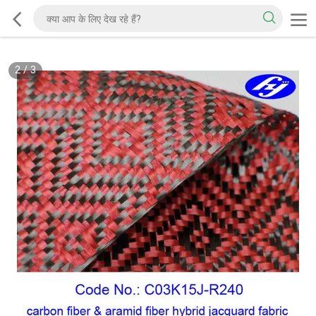
2
/
3